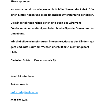
Eltern sprengen,
wir versuchen da zu sein, wenn die Schüler*innen oder Lehrkräfte
einen Einfall haben und diese finanzielle Unterstützung benötigen.
Die Kinder können reiten gehen und auch das wird vom
Förderverein unterstützt, auch durch liebe Spender*innen aus der
Umgebung.
Wir sind allgemein sehr daran interessiert, dass es den Kindern gut
geht und dass kaum ein Wunsch unerfüllt bzw. nicht ungehört
bleibt.
Die tollen Shirts …. Das waren wir
😊
Kontaktaufnahme:
Rainer Wrede
hof.wrede@yahoo.de
0171 2781466