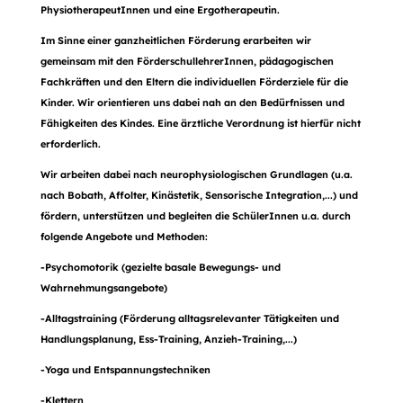
PhysiotherapeutInnen und eine Ergotherapeutin.
Im Sinne einer ganzheitlichen Förderung erarbeiten wir
gemeinsam mit den FörderschullehrerInnen, pädagogischen
Fachkräften und den Eltern die individuellen Förderziele für die
Kinder. Wir orientieren uns dabei nah an den Bedürfnissen und
Fähigkeiten des Kindes. Eine ärztliche Verordnung ist hierfür nicht
erforderlich.
Wir arbeiten dabei nach neurophysiologischen Grundlagen (u.a.
nach Bobath, Affolter, Kinästetik, Sensorische Integration,...) und
fördern, unterstützen und begleiten die SchülerInnen u.a. durch
folgende Angebote und Methoden:
-Psychomotorik (gezielte basale Bewegungs- und
Wahrnehmungsangebote)
-Alltagstraining (Förderung alltagsrelevanter Tätigkeiten und
Handlungsplanung, Ess-Training, Anzieh-Training,...)
-Yoga und Entspannungstechniken
-Klettern